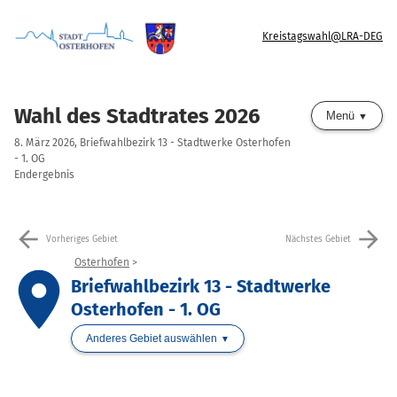
Kreistagswahl@LRA-DEG
Wahl des Stadtrates 2026
Menü
8. März 2026, Briefwahlbezirk 13 - Stadtwerke Osterhofen
- 1. OG
Endergebnis
arrow_back
arrow_forward
Vorheriges Gebiet
Nächstes Gebiet
Osterhofen
place
Briefwahlbezirk 13 - Stadtwerke
Osterhofen - 1. OG
Anderes Gebiet auswählen