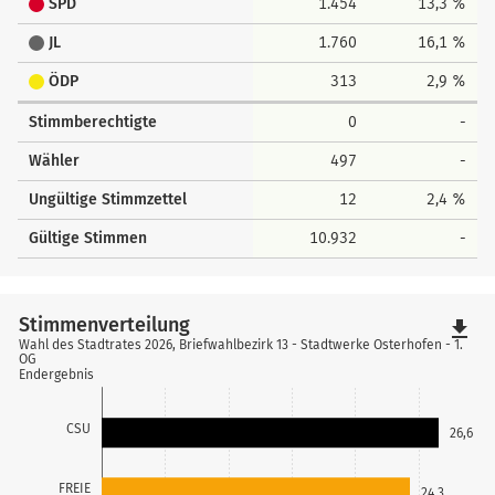
SPD
1.454
13,3 %
JL
1.760
16,1 %
ÖDP
313
2,9 %
Stimmberechtigte
0
-
Wähler
497
-
Ungültige Stimmzettel
12
2,4 %
Gültige Stimmen
10.932
-
Stimmenverteilung
file_download
Wahl des Stadtrates 2026, Briefwahlbezirk 13 - Stadtwerke Osterhofen - 1.
OG
Endergebnis
CSU
26,6
FREIE
24,3