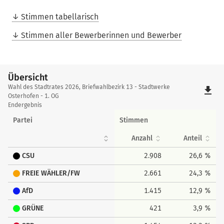
Stimmen tabellarisch
Stimmen aller Bewerberinnen und Bewerber
Übersicht
Übersicht
Wahl des Stadtrates 2026, Briefwahlbezirk 13 - Stadtwerke
file_download
Osterhofen - 1. OG
Endergebnis
Partei
Stimmen
Anzahl
Anteil
CSU
2.908
26,6 %
FREIE WÄHLER/FW
2.661
24,3 %
AfD
1.415
12,9 %
GRÜNE
421
3,9 %