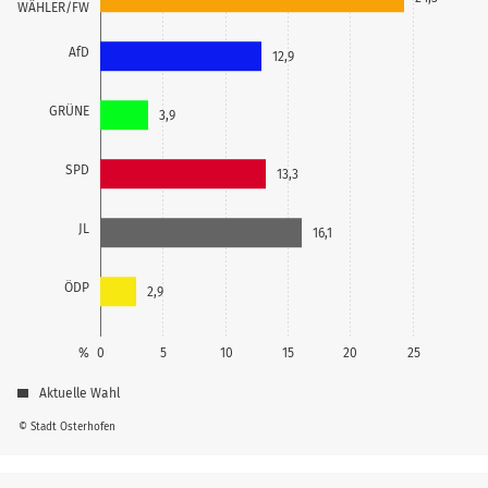
WÄHLER/FW
AfD
12,9
GRÜNE
3,9
SPD
13,3
JL
16,1
ÖDP
2,9
%
0
5
10
15
20
25
Aktuelle Wahl
© Stadt Osterhofen