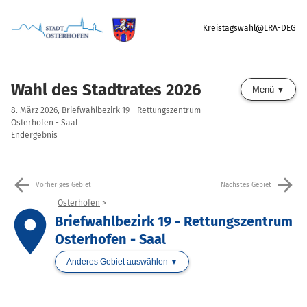
Kreistagswahl@LRA-DEG
Wahl des Stadtrates 2026
Menü
8. März 2026, Briefwahlbezirk 19 - Rettungszentrum
Osterhofen - Saal
Endergebnis
arrow_back
arrow_forward
Vorheriges Gebiet
Nächstes Gebiet
Osterhofen
place
Briefwahlbezirk 19 - Rettungszentrum
Osterhofen - Saal
Anderes Gebiet auswählen