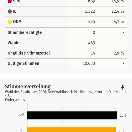
SPD
1.689
15,9 %
JL
1.322
12,4 %
ÖDP
435
4,1 %
Stimmberechtigte
0
-
Wähler
489
-
Ungültige Stimmzettel
14
2,9 %
Gültige Stimmen
10.633
-
Stimmenverteilung
file_download
Wahl des Stadtrates 2026, Briefwahlbezirk 19 - Rettungszentrum Osterhofen
- Saal
Endergebnis
CSU
25,4
FREIE
25,1