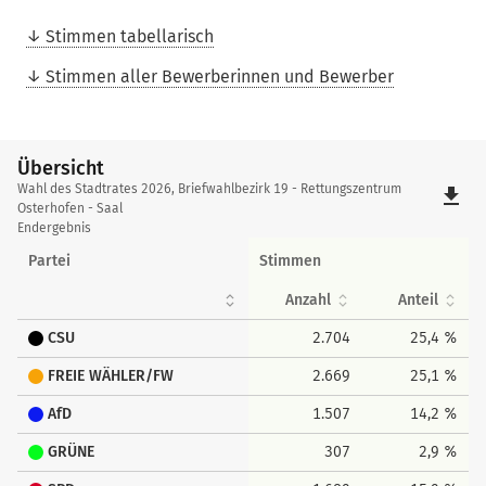
Stimmen tabellarisch
Stimmen aller Bewerberinnen und Bewerber
Übersicht
Übersicht
Wahl des Stadtrates 2026, Briefwahlbezirk 19 - Rettungszentrum
file_download
Osterhofen - Saal
Endergebnis
Partei
Stimmen
Anzahl
Anteil
CSU
2.704
25,4 %
FREIE WÄHLER/FW
2.669
25,1 %
AfD
1.507
14,2 %
GRÜNE
307
2,9 %