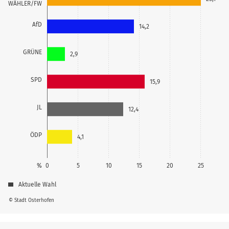
WÄHLER/FW
AfD
14,2
GRÜNE
2,9
SPD
15,9
JL
12,4
ÖDP
4,1
%
0
5
10
15
20
25
Aktuelle Wahl
© Stadt Osterhofen